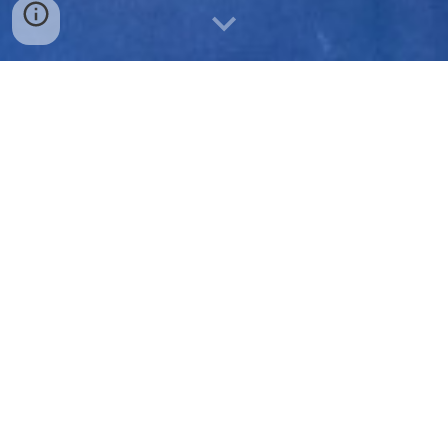
Reserviere Deine Tickets.
tickets@theater.land
Du erhälst eine automatische Bestätigung.
Schreib uns eine Mail.
kontakt@theater.land
Wir melden uns zeitnah zurück.
Deine Postsendung an uns.