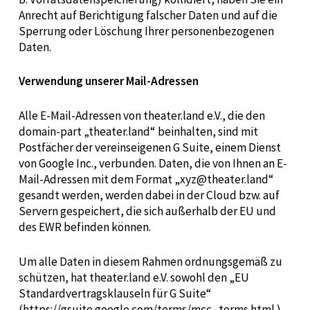
Anrecht auf Berichtigung falscher Daten und auf die
Sperrung oder Löschung Ihrer personenbezogenen
Daten.
Verwendung unserer Mail-Adressen
Alle E-Mail-Adressen von theater.land e.V., die den
domain-part „theater.land“ beinhalten, sind mit
Postfächer der vereinseigenen G Suite, einem Dienst
von Google Inc., verbunden. Daten, die von Ihnen an E-
Mail-Adressen mit dem Format „xyz@theater.land“
gesandt werden, werden dabei in der Cloud bzw. auf
Servern gespeichert, die sich außerhalb der EU und
des EW
R befinden können.
Um alle Daten in diesem Rahmen ordnungsgemäß zu
schützen, hat theater.land e.V. sowohl den „EU
Standardvertragsklauseln für G Suite“
(
https://gsuite.google.com/terms/mcc_terms.html
)