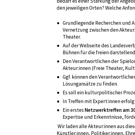
bedarf es einer Stärkung der Angeb
den jeweiligen Orten? Welche Anfo
Grundlegende Recherchen und An
Vernetzung zwischen den Akteur:
Theater.
Auf der Webseite des Landesverb
Bühnen für die freien darstelle
Den Verantwortlichen der Spielo
Akteur:innen (Freie Theater, Kul
Ggf. können den Verantwortliche
Lösungansätze zu finden.
Es soll ein kulturpolitischer Pro
In Treffen mit Expert:innen erfo
Ein erstes
Netzwerktreffen am 30
Expertise und Erkenntnisse, för
Wir laden alle Akteur:innen aus die
Künstler:innen, Politiker:innen, Eh