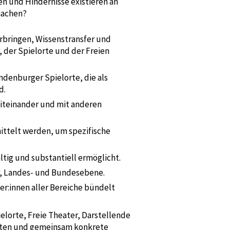
n und Hindernisse existieren an
machen?
bringen, Wissenstransfer und
der Spielorte und der Freien
ndenburger Spielorte, die als
d.
miteinander und mit anderen
ittelt werden, um spezifische
ltig und substantiell ermöglicht.
er, Landes- und Bundesebene.
er:innen aller Bereiche bündelt
elorte, Freie Theater, Darstellende
leiten und gemeinsam konkrete