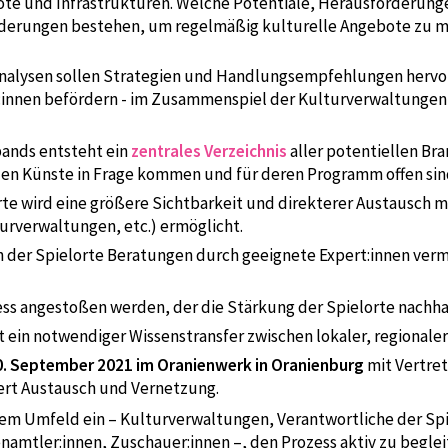
ote und Infrastrukturen. Welche Potentiale, Herausforderunge
rderungen bestehen, um regelmäßig kulturelle Angebote zu 
alysen sollen Strategien und Handlungsempfehlungen hervor
innen befördern - im Zusammenspiel der Kulturverwaltungen, 
ands entsteht ein
zentrales Verzeichnis
aller potentiellen Bra
nden Künste in Frage kommen und für deren Programm offen sin
rte wird eine größere Sichtbarkeit und direkterer Austausch 
turverwaltungen, etc.) ermöglicht.
n der Spielorte Beratungen durch geeignete Expert:innen verm
zess angestoßen werden, der die Stärkung der Spielorte nachha
lgt ein notwendiger Wissenstransfer zwischen lokaler, regional
. September 2021 im Oranienwerk in Oranienburg
mit Vertret
dert Austausch und Vernetzung.
sem Umfeld ein – Kulturverwaltungen, Verantwortliche der Spi
renamtler:innen, Zuschauer:innen –, den Prozess aktiv zu beg