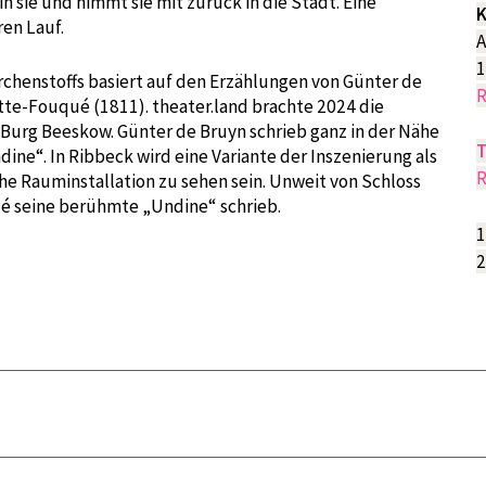
in sie und nimmt sie mit zurück in die Stadt. Eine
K
ren Lauf.
A
1
henstoffs basiert auf den Erzählungen von Günter de
R
tte-Fouqué (1811). theater.land brachte 2024 die
Burg Beeskow. Günter de Bruyn schrieb ganz in der Nähe
T
ine“. In Ribbeck wird eine Variante der Inszenierung als
R
e Rauminstallation zu sehen sein. Unweit von Schloss
 seine berühmte „Undine“ schrieb.
1
2