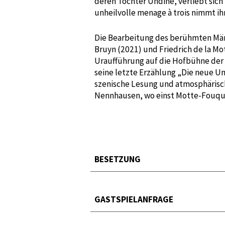
deren Tochter Undine, verliebt sich 
unheilvolle menage à trois nimmt ih
Die Bearbeitung des berühmten Märc
Bruyn (2021) und Friedrich de la Mo
Uraufführung auf die Hofbühne der 
seine letzte Erzählung „Die neue Und
szenische Lesung und atmosphärisch
Nennhausen, wo einst Motte-Fouqué
BESETZUNG
GASTSPIELANFRAGE