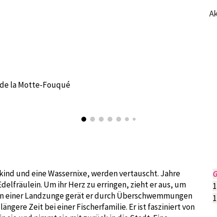
Ak
ip to main content
Skip to navigat
 de la Motte-Fouqué
ind und eine Wassernixe, werden vertauscht. Jahre
G
n Edelfräulein. Um ihr Herz zu erringen, zieht er aus, um
1
. An einer Landzunge gerät er durch Überschwemmungen
1
ängere Zeit bei einer Fischerfamilie. Er ist fasziniert von